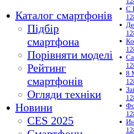
12
С 
Каталог смартфонів
12
Де
Підбір
12
смартфона
Ко
12
Порівняти моделі
Са
12
Рейтинг
8 
смартфонів
12
За
Огляди техніки
12
Новини
Фо
12
CES 2025
И
12
Смартфони