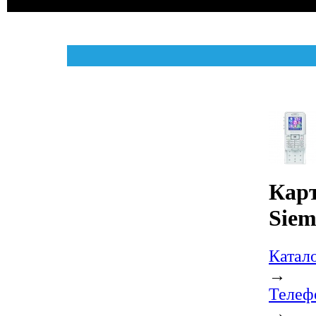
Карт
Siem
Катал
→
Телеф
→