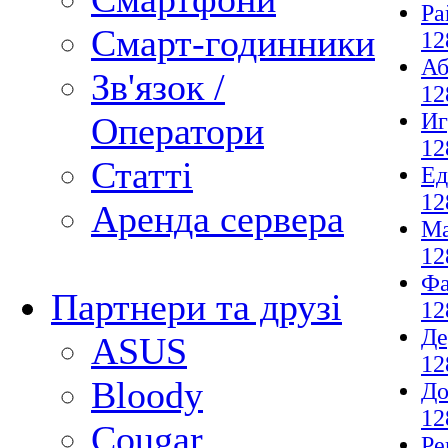
Ра
Смарт-годинники
12
Аб
Зв'язок /
12
И
Оператори
12
Статті
Ед
12
Аренда сервера
М
12
Фа
Партнери та друзі
12
Де
ASUS
12
Bloody
До
12
Cougar
Ре