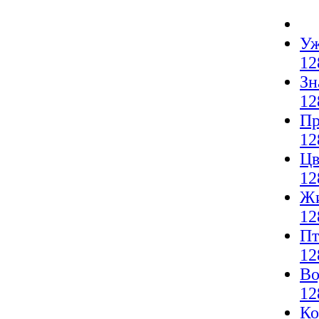
Уж
12
Зн
12
Пр
12
Цв
12
Жи
12
Пт
12
Во
12
Ко