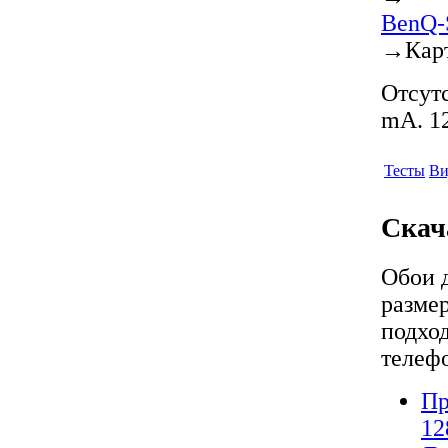
BenQ-
→
Кар
Отсутс
mA. 12
Тесты
Ви
Скач
Обои 
разме
подход
телеф
Пр
12