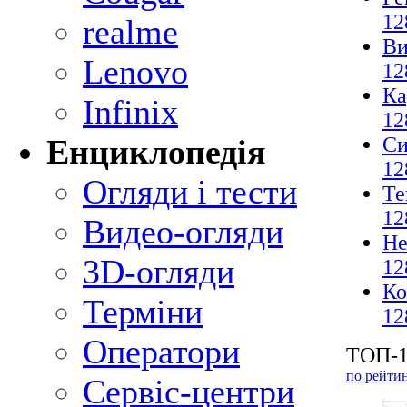
12
realme
Ви
Lenovo
12
Ка
Infinix
12
Си
Енциклопедія
12
Огляди і тести
Те
12
Видео-огляди
Не
3D-огляди
12
Ко
Терміни
12
Оператори
ТОП-1
по рейти
Сервіс-центри