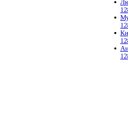
Лю
12
Му
12
Ки
12
А
12