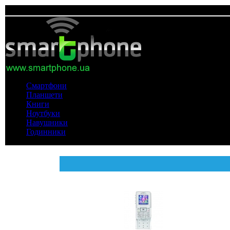
Смартфони
Планшети
Книги
Ноутбуки
Навушники
Годинники