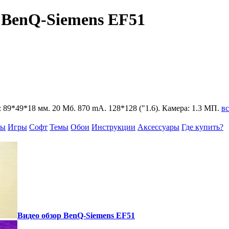
 BenQ-Siemens EF51
р: 89*49*18 мм. 20 Мб. 870 mA. 128*128 ("1.6). Камера: 1.3 МП.
вс
вы
Игры
Софт
Темы
Обои
Инструкции
Аксессуары
Где купить?
Видео обзор BenQ-Siemens EF51