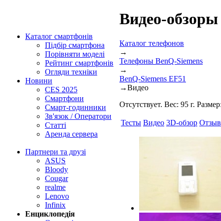
Видео-обзоры
Каталог смартфонів
Каталог телефонов
Підбір смартфона
→
Порівняти моделі
Телефоны BenQ-Siemens
Рейтинг смартфонів
→
Огляди техніки
BenQ-Siemens EF51
Новини
→
Видео
CES 2025
Смартфони
Отсутствует. Вес: 95 г. Разме
Смарт-годинники
Зв'язок / Оператори
Тесты
Видео
3D-обзор
Отзы
Статті
Аренда сервера
Партнери та друзі
ASUS
Bloody
Cougar
realme
Lenovo
Infinix
Енциклопедія