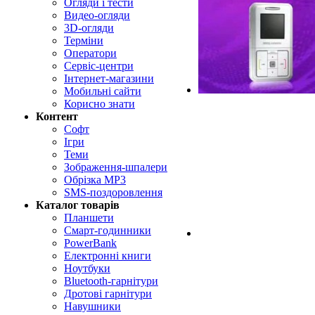
Огляди і тести
Видео-огляди
3D-огляди
Терміни
Оператори
Сервіс-центри
Інтернет-магазини
Мобильні сайти
Корисно знати
Контент
Софт
Ігри
Теми
Зображення-шпалери
Обрізка MP3
SMS-поздоровлення
Каталог товарів
Планшети
Смарт-годинники
PowerBank
Електронні книги
Ноутбуки
Bluetooth-гарнітури
Дротові гарнітури
Навушники