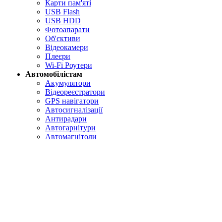
Карти пам'яті
USB Flash
USB HDD
Фотоапарати
Об'єктиви
Відеокамери
Плеєри
Wi-Fi Роутери
Автомобілістам
Акумулятори
Відеореєстратори
GPS навігатори
Автосигналізації
Антирадари
Автогарнітури
Автомагнітоли