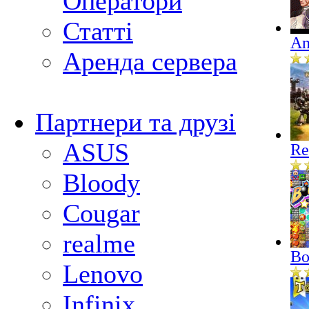
Оператори
Статті
An
Аренда сервера
Партнери та друзі
ASUS
Re
Bloody
Cougar
realme
Bo
Lenovo
Infinix