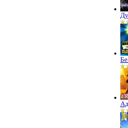
Ду
Бе
Ад