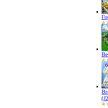
Го
Ве
Br
(J