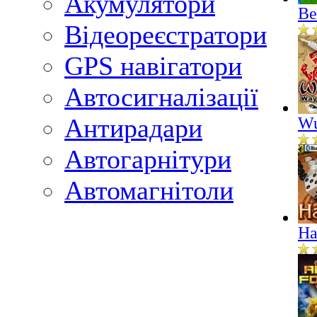
Акумулятори
Ве
Відеореєстратори
GPS навігатори
Автосигналізації
Антирадари
Wu
Автогарнітури
Автомагнітоли
На