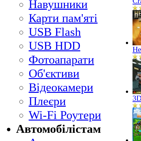
Cr
Навушники
Карти пам'яті
USB Flash
USB HDD
He
Фотоапарати
Об'єктиви
Відеокамери
3D
Плеєри
Wi-Fi Роутери
Автомобілістам