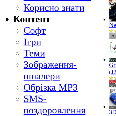
Корисно знати
Контент
Ne
Софт
Ігри
Теми
Зображення-
Gr
(J
шпалери
Обрізка MP3
SMS-
поздоровлення
3D