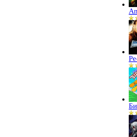
An
Ре
Би