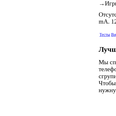
→
Игр
Отсутс
mA. 12
Тесты
Ви
Лучш
Мы сп
телеф
сгруп
Чтобы 
нужну