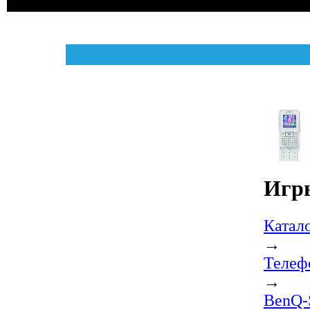
Игры
Катал
→
Телеф
→
BenQ-